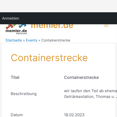
Zum
Anmelden
Inhalt
memler.de
springen
Main
Men
Startseite
Events
Containerstrecke
Containerstrecke
Titel
Containerstrecke
wir laufen den Teil ab ehema
Beschreibung
Getränkestation, Thomas u. 
Datum
18.02.2023