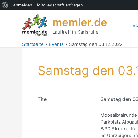
Über
Anmelden
Mitgliedschaft anfragen
Zum
WordPress
memler.de
Inhalt
St
springen
Lauftreff in Karlsruhe
Startseite
Events
Samstag den 03.12.2022
Samstag den 03.
Titel
Samstag den 03
Moosalbtalrunde 
Parkplatz Albgau
8:30 Strecke: Ku
im Uhrzeigersin