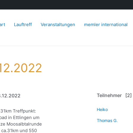
art
Lauftreff
Veranstaltungen
memler international
12.2022
Teilnehmer [2]
.12.2022
Heiko
31km Treffpunkt:
bad in Ettlingen um
Thomas G.
rze Moosalbtalrunde
n ca.31km und 550