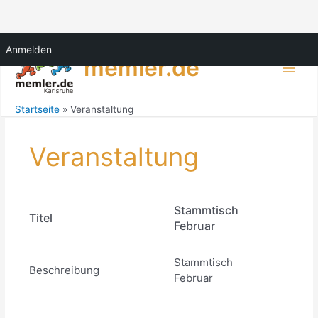
Zum
Anmelden
Inhalt
memler.de
springen
Main
Men
Startseite
Veranstaltung
Veranstaltung
Stammtisch
Titel
Februar
Stammtisch
Beschreibung
Februar